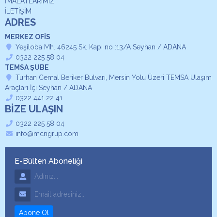
İMALATLARIMIZ
İLETİŞİM
ADRES
MERKEZ OFİS
Yeşiloba Mh. 46245 Sk. Kapı no :13/A Seyhan / ADANA
0322 225 58 04
TEMSA ŞUBE
Turhan Cemal Beriker Bulvarı, Mersin Yolu Üzeri TEMSA Ulaşım
Araçları İçi Seyhan / ADANA
0322 441 22 41
BİZE ULAŞIN
0322 225 58 04
info@mcngrup.com
E-Bülten Aboneliği
Adınız
Email Adresiniz
Abone Ol