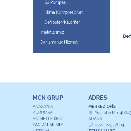
Su Pompası
Klima Kompresörleri
Defroster/Kalorifer
İmalatlarımız
Def
Danışmanlık Hizmeti
MCN GRUP
ADRES
ANASAYFA
MERKEZ OFİS
KURUMSAL
Yeşiloba Mh. 46245
HİZMETLERİMİZ
ADANA
İMALATLARIMIZ
0322 225 58 04
İLETİŞİM
TEMSA ŞUBE