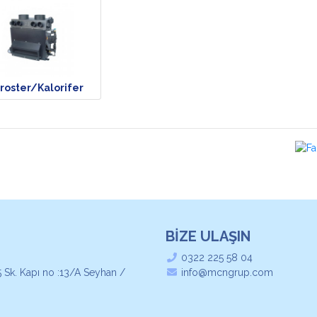
roster/Kalorifer
BİZE ULAŞIN
0322 225 58 04
 Sk. Kapı no :13/A Seyhan /
info@mcngrup.com