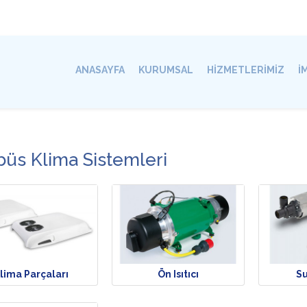
ANASAYFA
KURUMSAL
HİZMETLERİMİZ
İ
büs Klima Sistemleri
lima Parçaları
Ön Isıtıcı
S