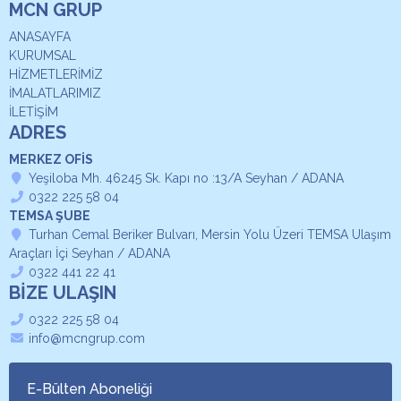
MCN GRUP
ANASAYFA
KURUMSAL
HİZMETLERİMİZ
İMALATLARIMIZ
İLETİŞİM
ADRES
MERKEZ OFİS
Yeşiloba Mh. 46245 Sk. Kapı no :13/A Seyhan / ADANA
0322 225 58 04
TEMSA ŞUBE
Turhan Cemal Beriker Bulvarı, Mersin Yolu Üzeri TEMSA Ulaşım
Araçları İçi Seyhan / ADANA
0322 441 22 41
BİZE ULAŞIN
0322 225 58 04
info@mcngrup.com
E-Bülten Aboneliği