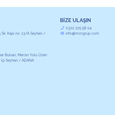
BİZE ULAŞIN
0322 225 58 04
 Sk. Kapı no :13/A Seyhan /
info@mcngrup.com
r Bulvarı, Mersin Yolu Üzeri
 İçi Seyhan / ADANA