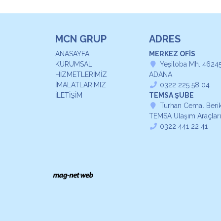
MCN GRUP
ADRES
ANASAYFA
MERKEZ OFİS
KURUMSAL
Yeşiloba Mh. 46245
HİZMETLERİMİZ
ADANA
İMALATLARIMIZ
0322 225 58 04
İLETİŞİM
TEMSA ŞUBE
Turhan Cemal Berike
TEMSA Ulaşım Araçları
0322 441 22 41