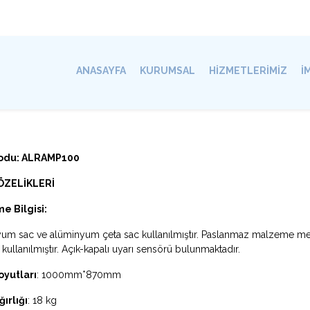
ANASAYFA
KURUMSAL
HİZMETLERİMİZ
İ
odu: ALRAMP100
ÖZELİKLERİ
e Bilgisi:
um sac ve alüminyum çeta sac kullanılmıştır. Paslanmaz malzeme me
kullanılmıştır. Açık-kapalı uyarı sensörü bulunmaktadır.
oyutları
: 1000mm*870mm
ırlığı
: 18 kg