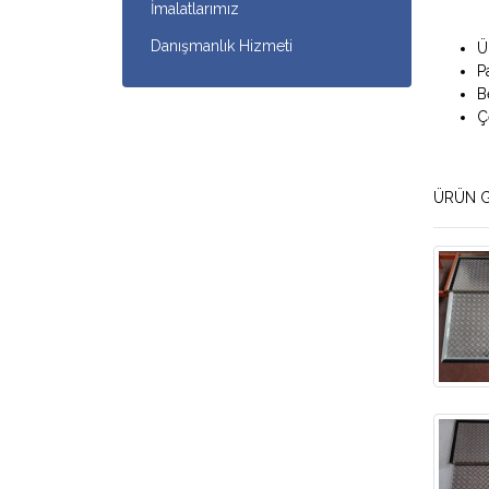
İmalatlarımız
Danışmanlık Hizmeti
Ü
P
B
Ç
ÜRÜN G