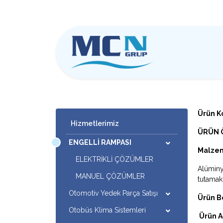
Ürün K
Hizmetlerimiz
ÜRÜN 
ENGELLİ RAMPASI
Malzem
ELEKTRİKLİ ÇÖZÜMLER
Alüminy
MANUEL ÇÖZÜMLER
tutamak 
Otomotiv Yedek Parça Satışı
Ürün B
Otobüs Klima Sistemleri
Ürün Ağ