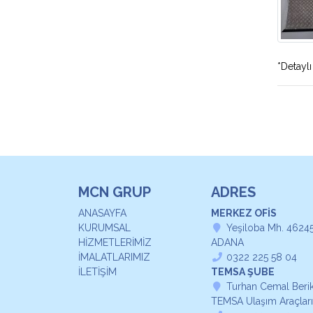
*Detaylı 
MCN GRUP
ADRES
ANASAYFA
MERKEZ OFİS
KURUMSAL
Yeşiloba Mh. 46245
HİZMETLERİMİZ
ADANA
İMALATLARIMIZ
0322 225 58 04
İLETİŞİM
TEMSA ŞUBE
Turhan Cemal Berike
TEMSA Ulaşım Araçları