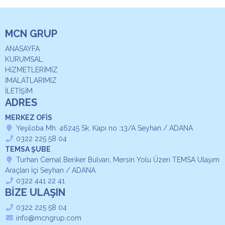
MCN GRUP
ANASAYFA
KURUMSAL
HİZMETLERİMİZ
İMALATLARIMIZ
İLETİŞİM
ADRES
MERKEZ OFİS
Yeşiloba Mh. 46245 Sk. Kapı no :13/A Seyhan / ADANA
0322 225 58 04
TEMSA ŞUBE
Turhan Cemal Beriker Bulvarı, Mersin Yolu Üzeri TEMSA Ulaşım
Araçları İçi Seyhan / ADANA
0322 441 22 41
BİZE ULAŞIN
0322 225 58 04
info@mcngrup.com